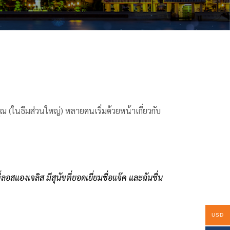
ณ (ในธีมส่วนใหญ่) หลายคนเริ่มด้วยหน้าเกี่ยวกับ
สแองเจลิส มีสุนัขที่ยอดเยี่ยมชื่อแจ๊ค และฉันชื่น
USD